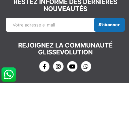
RESTEZ INFORMÉ DES DERNIÈRES
NOUVEAUTÉS
S’abonner
REJOIGNEZ LA COMMUNAUTÉ
GLISSEVOLUTION
NOS COORDONNÉES
info@glissevolution.com
2c Avenue du Gulf Stream,
44380 Pornichet, France