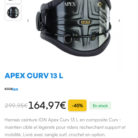
APEX CURV 13 L
Ion
164,97€
299,95 €
-45%
En stock
Harnais ceinture ION Apex Curv 13 L en composite Curv :
maintien ciblé et légèreté pour riders recherchant support et
mobilité. Livré avec sangle surf, crochet en option.