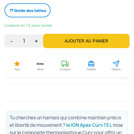
Guide des tailles
Livraison en 1-2 jours ouvrés
-
1
+
AJOUTER AU PANIER
Avis
Alma
Livraison
Fidélité
Détaxe
Tu cherches un harnais qui combine maintien précis
et liberté de mouvement ?
le ION Apex Curv 13 L
mise
sur le composite thermoplastique Curv pour offrir un