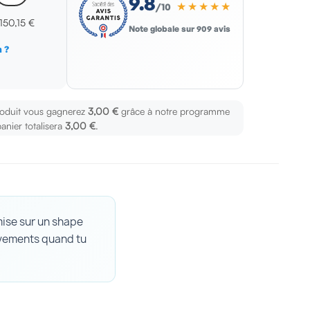
9.8
★★★★★
/10
150,15 €
Note globale sur 909 avis
 ?
s
roduit vous gagnerez
3,00 €
grâce à notre programme
panier totalisera
3,00 €
.
ise sur un shape
uvements quand tu