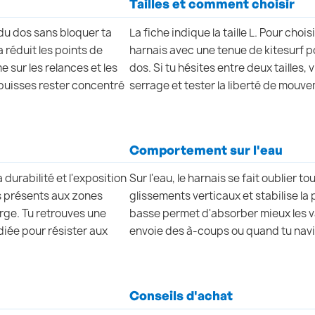
Tailles et comment choisir
 du dos sans bloquer ta
La fiche indique la taille L. Pour chois
a réduit les points de
harnais avec une tenue de kitesurf p
 sur les relances et les
dos. Si tu hésites entre deux tailles, 
u puisses rester concentré
serrage et tester la liberté de mouve
Comportement sur l'eau
urabilité et l'exposition
Sur l'eau, le harnais se fait oublier to
rts présents aux zones
glissements verticaux et stabilise la
arge. Tu retrouves une
basse permet d'absorber mieux les var
diée pour résister aux
envoie des à-coups ou quand tu navig
Conseils d'achat