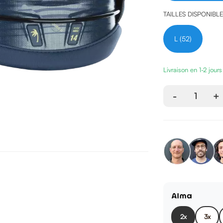
TAILLES DISPONIBL
L (52)
Livraison en 1-2 jour
-
1
+
2x
3x