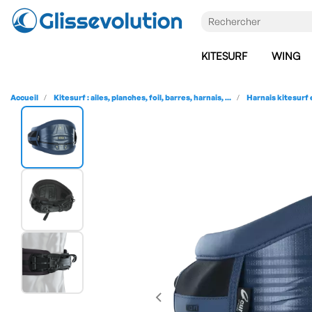
KITESURF
WING
Accueil
Kitesurf : ailes, planches, foil, barres, harnais, ...
Harnais kitesurf 