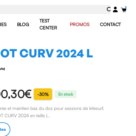
TEST
RES
BLOG
PROMOS
CONTACT
CENTER
IOT CURV 2024 L
(1 avis)
0,30€
-30%
En stock
ée et maintien bas du dos pour sessions de kitesurf,
OT CURV 2024 en taille L.
lles