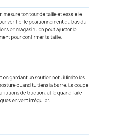
ir, mesure ton tour de taille et essaie le
our vérifier le positionnement du bas du
viens en magasin : on peut ajuster le
ment pour confirmer ta taille.
ut en gardant un soutien net : il limite les
 posture quand tu tiens la barre. La coupe
iations de traction, utile quand l'aile
ues en vent irrégulier.