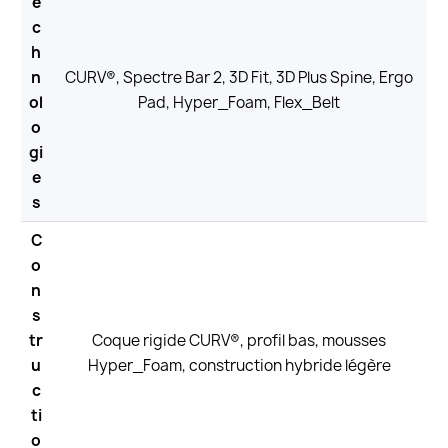
e
c
h
n
CURV®, Spectre Bar 2, 3D Fit, 3D Plus Spine, Ergo
ol
Pad, Hyper_Foam, Flex_Belt
o
gi
e
s
C
o
n
s
tr
Coque rigide CURV®, profil bas, mousses
u
Hyper_Foam, construction hybride légère
c
ti
o