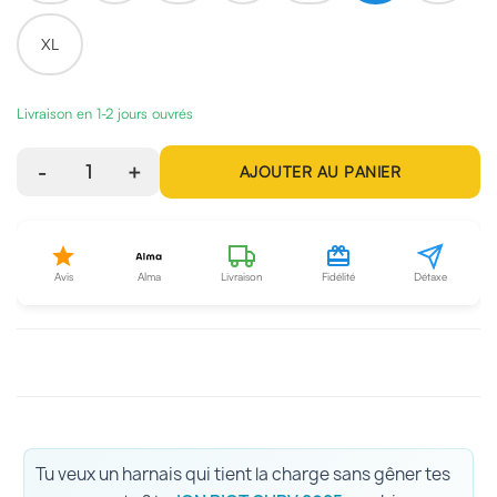
XL
Livraison en 1-2 jours ouvrés
-
1
+
AJOUTER AU PANIER
Avis
Alma
Livraison
Fidélité
Détaxe
Tu veux un harnais qui tient la charge sans gêner tes