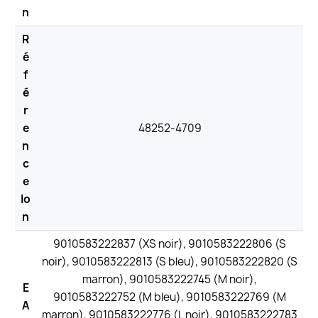
n
R
é
f
é
r
e
48252-4709
n
c
e
Io
n
9010583222837 (XS noir), 9010583222806 (S
noir), 9010583222813 (S bleu), 9010583222820 (S
marron), 9010583222745 (M noir),
E
9010583222752 (M bleu), 9010583222769 (M
A
marron), 9010583222776 (L noir), 9010583222783