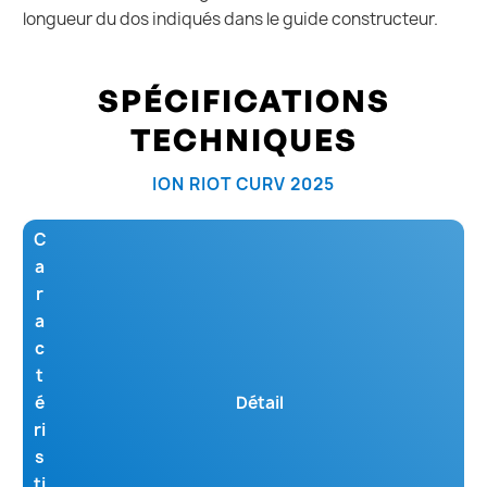
longueur du dos indiqués dans le guide constructeur.
SPÉCIFICATIONS
TECHNIQUES
ION RIOT CURV 2025
C
a
r
a
c
t
é
Détail
ri
s
ti