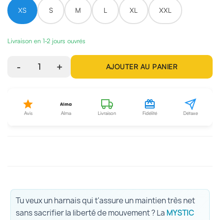
XS
S
M
L
XL
XXL
Livraison en 1-2 jours ouvrés
-
1
+
AJOUTER AU PANIER
Avis
Alma
Livraison
Fidélité
Détaxe
Tu veux un harnais qui t'assure un maintien très net
sans sacrifier la liberté de mouvement ? La
MYSTIC