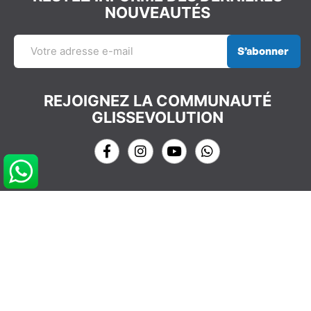
NOUVEAUTÉS
S’abonner
REJOIGNEZ LA COMMUNAUTÉ
GLISSEVOLUTION
NOS COORDONNÉES
info@glissevolution.com
2c Avenue du Gulf Stream,
44380 Pornichet, France
09 62 64 74 77