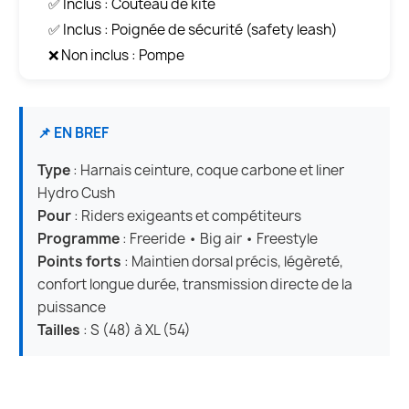
✅ Inclus : Couteau de kite
✅ Inclus : Poignée de sécurité (safety leash)
❌ Non inclus : Pompe
📌 EN BREF
Type
: Harnais ceinture, coque carbone et liner
Hydro Cush
Pour
: Riders exigeants et compétiteurs
Programme
: Freeride • Big air • Freestyle
Points forts
: Maintien dorsal précis, légèreté,
confort longue durée, transmission directe de la
puissance
Tailles
: S (48) à XL (54)