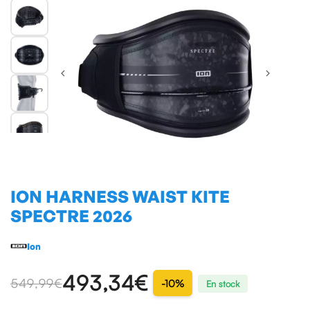
ION HARNESS WAIST KITE
SPECTRE 2026
Ion
493,34€
549,99 €
-10%
En stock