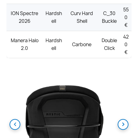
55
ION Spectre
Hardsh
Curv Hard
C_30
0
2026
ell
Shell
Buckle
€
42
Manera Halo
Hardsh
Double
Carbone
0
2.0
ell
Click
€