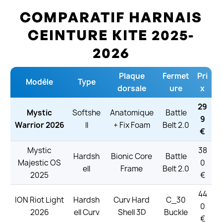
COMPARATIF HARNAIS
CEINTURE KITE 2025-
2026
Plaque
Fermet
Pri
Modèle
Type
dorsale
ure
x
29
Mystic
Softshe
Anatomique
Battle
9
Warrior 2026
ll
+ Fix Foam
Belt 2.0
€
Mystic
38
Hardsh
Bionic Core
Battle
Majestic OS
0
ell
Frame
Belt 2.0
2025
€
44
ION Riot Light
Hardsh
Curv Hard
C_30
0
2026
ell Curv
Shell 3D
Buckle
€