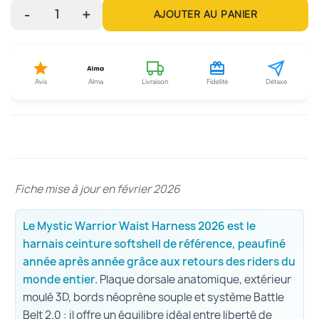
-
1
+
AJOUTER AU PANIER
Avis
Alma
Livraison
Fidélité
Détaxe
Fiche mise à jour en février 2026
Le Mystic Warrior Waist Harness 2026 est le
harnais ceinture softshell de référence, peaufiné
année après année grâce aux retours des riders du
monde entier.
Plaque dorsale anatomique, extérieur
moulé 3D, bords néoprène souple et système Battle
Belt 2.0 : il offre un équilibre idéal entre liberté de