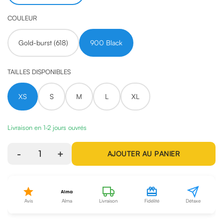
COULEUR
Gold-burst (618)
900 Black
TAILLES DISPONIBLES
XS
S
M
L
XL
Livraison en 1-2 jours ouvrés
-
1
+
AJOUTER AU PANIER
Avis
Alma
Livraison
Fidélité
Détaxe