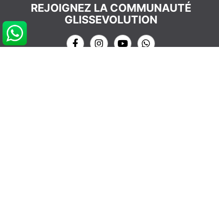
REJOIGNEZ LA COMMUNAUTÉ
GLISSEVOLUTION
NOS COORDONNÉES
info@glissevolution.com
2c Avenue du Gulf Stream,
44380 Pornichet, France
09 62 64 74 77
CONTACTEZ NOUS
RDV CONSEIL GRATUIT