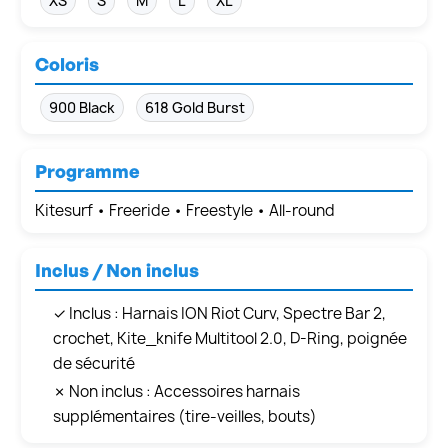
XS
S
M
L
XL
Coloris
900 Black
618 Gold Burst
Programme
Kitesurf • Freeride • Freestyle • All-round
Inclus / Non inclus
✓ Inclus : Harnais ION Riot Curv, Spectre Bar 2,
crochet, Kite_knife Multitool 2.0, D-Ring, poignée
de sécurité
✗ Non inclus : Accessoires harnais
supplémentaires (tire-veilles, bouts)