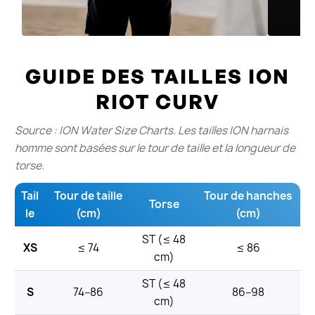
GUIDE DES TAILLES ION
RIOT CURV
Source : ION Water Size Charts. Les tailles ION harnais
homme sont basées sur le tour de taille et la longueur de
torse.
Tail
Tour de taille
Tour de hanches
Torse
le
(cm)
(cm)
ST (≤ 48
XS
≤ 74
≤ 86
cm)
ST (≤ 48
S
74–86
86–98
cm)