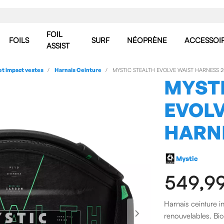
FOIL
FOILS
SURF
NÉOPRÈNE
ACCESSOI
ASSIST
et impact vestes
Harnais Ceinture
MYSTIC STEALTH EVOLVE WAIST HARNESS 
MYST
EVOLV
HARN
Mystic
549,9
Harnais ceinture i
renouvelables. B