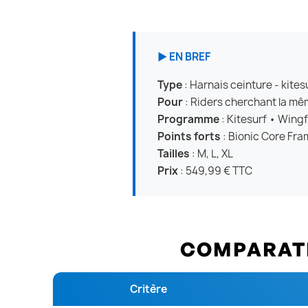
▶ EN BREF
Type
: Harnais ceinture - kites
Pour
: Riders cherchant la mê
Programme
: Kitesurf • Wingf
Points forts
: Bionic Core Fr
Tailles
: M, L, XL
Prix
: 549,99 € TTC
COMPARATIF
Critère