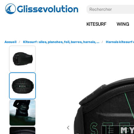
KITESURF
WING
Accueil
Kitesurf : ailes, planches, foil, barres, harnais, ...
Harnais kitesurf 