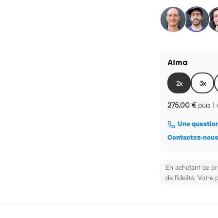
2x
3x
275,00 €
puis 1
Une question
Contactez-nou
En achetant ce p
de fidélité. Votre 