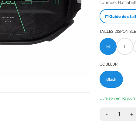
sourcée, Battlebel
Guide des tai
TAILLES DISPONIBL
M
L
COULEUR
Black
Livraison en 1-2 jour
-
1
+