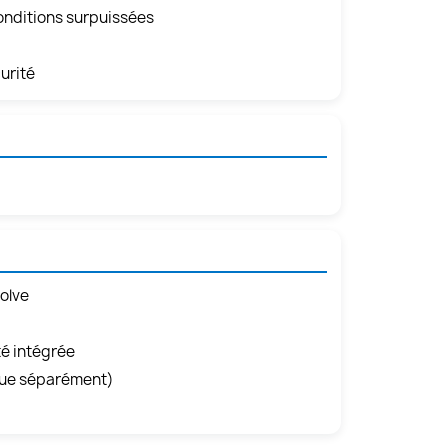
conditions surpuissées
urité
olve
é intégrée
due séparément)