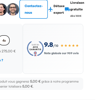
Livraison
Contactez-
Détaxe
flight
local_shipping
gratuite
nous
export
dès 100€
4x
9.8
★★★★★
/10
 x
275,00 €
Note globale sur 909 avis
 ?
s
roduit vous gagnerez
5,00 €
grâce à notre programme
panier totalisera
5,00 €
.