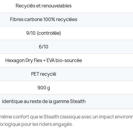
Recyclés et renouvelables
Fibres carbone 100% recyclées
9/10 (controllée)
6/10
Hexagon Dry Flex + EVA bio-sourcée
PET recyclé
900 g
Identique au reste de la gamme Stealth
e même confort que le Stealth classique avec un impact environ
oix logique pour les riders engagés.