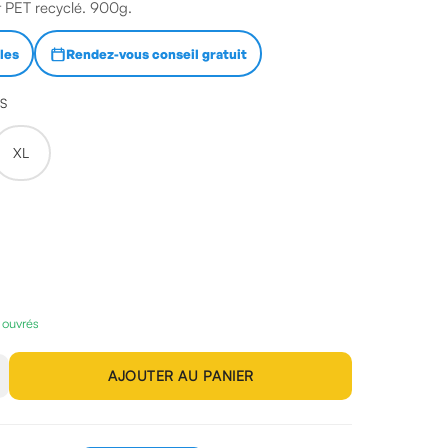
t PET recyclé. 900g.
lles
Rendez-vous conseil gratuit
ES
XL
s ouvrés
AJOUTER AU PANIER