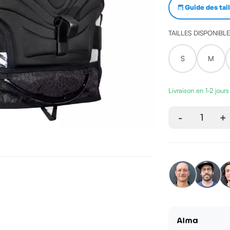
Guide des tai
TAILLES DISPONIBL
S
M
Livraison en 1-2 jour
-
1
+