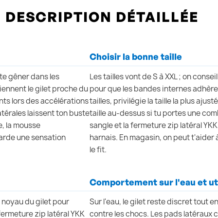
DESCRIPTION DÉTAILLÉE
Choisir la bonne taille
 te gêner dans les
Les tailles vont de S à XXL ; on consei
nnent le gilet proche du
pour que les bandes internes adhèren
nts lors des accélérations
tailles, privilégie la taille la plus aju
latérales laissent ton buste
taille au-dessus si tu portes une com
e, la mousse
sangle et la fermeture zip latéral YK
arde une sensation
harnais. En magasin, on peut t'aider 
le fit.
Comportement sur l'eau et uti
noyau du gilet pour
Sur l'eau, le gilet reste discret tout
ermeture zip latéral YKK
contre les chocs. Les pads latéraux c