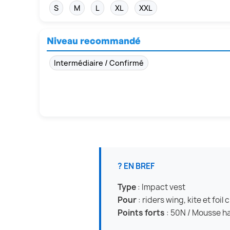
S
M
L
XL
XXL
Niveau recommandé
Intermédiaire / Confirmé
? EN BREF
Type
: Impact vest
Pour
: riders wing, kite et foil
Points forts
: 50N / Mousse h