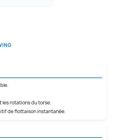
WING
ble.
les rotations du torse.
if de flottaison instantanée.