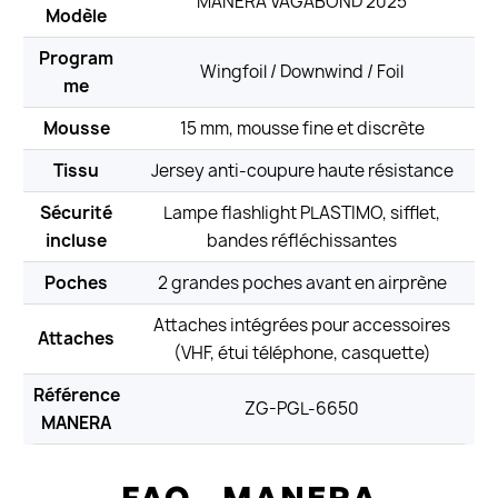
MANERA VAGABOND 2025
Modèle
Program
Wingfoil / Downwind / Foil
me
Mousse
15 mm, mousse fine et discrète
Tissu
Jersey anti-coupure haute résistance
Sécurité
Lampe flashlight PLASTIMO, sifflet,
incluse
bandes réfléchissantes
Poches
2 grandes poches avant en airprène
Attaches intégrées pour accessoires
Attaches
(VHF, étui téléphone, casquette)
Référence
ZG-PGL-6650
MANERA
FAQ - MANERA