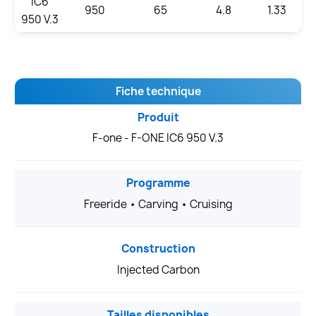
IC6
950
65
4.8
1.33
950 V.3
Fiche technique
Produit
F-one - F-ONE IC6 950 V.3
Programme
Freeride • Carving • Cruising
Construction
Injected Carbon
Tailles disponibles