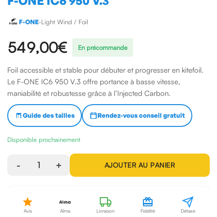
F-ONE IC6 950 V.3
F-ONE
•
Light Wind / Foil
549,00 €
En précommande
Foil accessible et stable pour débuter et progresser en kitefoil.
Le F-ONE IC6 950 V.3 offre portance à basse vitesse,
maniabilité et robustesse grâce à l’Injected Carbon.
Guide des tailles
Rendez-vous conseil gratuit
Disponible prochainement
-
1
+
AJOUTER AU PANIER
Avis
Alma
Livraison
Fidélité
Détaxe