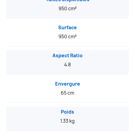
950 cm²
Surface
950 cm²
Aspect Ratio
4.8
Envergure
65 cm
Poids
1.33 kg