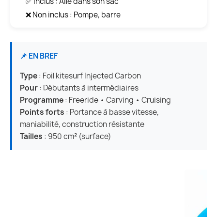
✅ Inclus : Aile dans son sac
❌ Non inclus : Pompe, barre
📌 EN BREF
Type
: Foil kitesurf Injected Carbon
Pour
: Débutants à intermédiaires
Programme
: Freeride • Carving • Cruising
Points forts
: Portance à basse vitesse,
maniabilité, construction résistante
Tailles
: 950 cm² (surface)