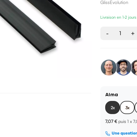
GlissEvolution
Livraison en 1-2 jour
-
1
+
2x
3x
7,07 €
puis 1 x
7
Une question