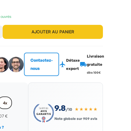
s ouvrés
AJOUTER AU PANIER
Livraison
Contactez-
Détaxe
flight
local_shipping
gratuite
nous
export
dès 100€
4x
9.8
★★★★★
/10
,07 €
Note globale sur 909 avis
 ?