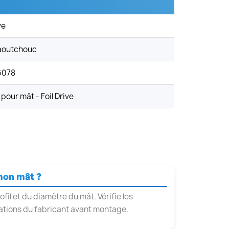
ve
aoutchouc
6078
our mât - Foil Drive
mon mât ?
il et du diamètre du mât. Vérifie les
tions du fabricant avant montage.