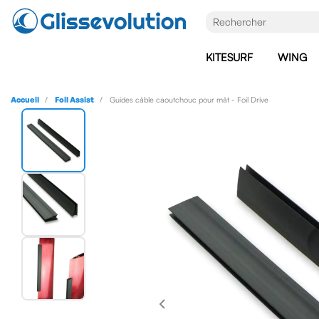
KITESURF
WING
Accueil
Foil Assist
Guides câble caoutchouc pour mât - Foil Drive