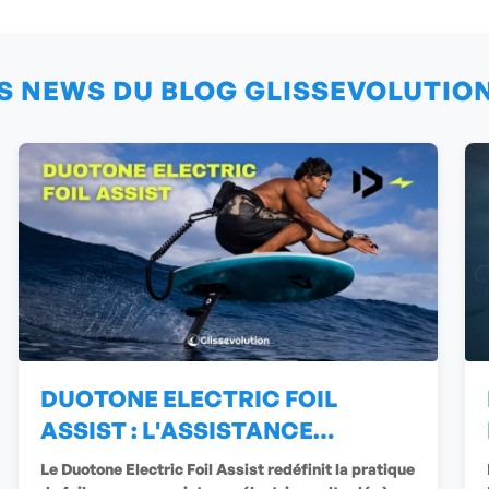
S NEWS DU BLOG GLISSEVOLUTIO
DUOTONE ELECTRIC FOIL
ASSIST : L'ASSISTANCE
ÉLECTRIQUE
Le Duotone Electric Foil Assist redéfinit la pratique