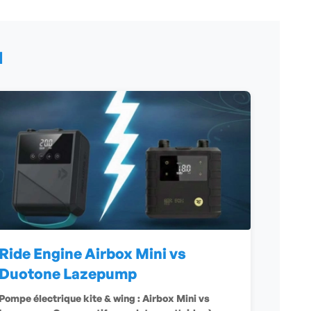
N
Ride Engine Airbox Mini vs
Duotone Lazepump
Pompe électrique kite & wing : Airbox Mini vs