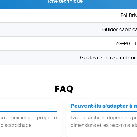
Fiche technique
Foil Dri
Guides câble c
ZG-PGL-
Guides câble caoutchouc p
FAQ
Peuvent-ils s'adapter à 
nt un cheminement propre le
La compatibilité dépend du prof
es d'accrochage.
dimensions et les recommanda