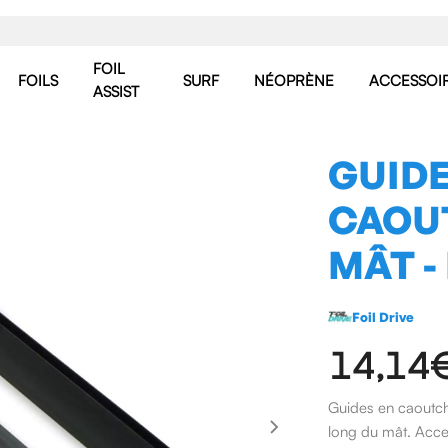
FOIL
FOILS
SURF
NÉOPRÈNE
ACCESSOI
ASSIST
GUIDE
CAOU
MÂT -
Foil Drive
14,14
Guides en caoutcho
long du mât. Acce