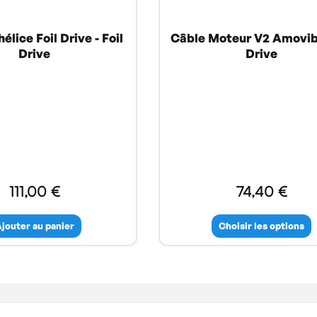
élice Foil Drive - Foil
Câble Moteur V2 Amovibl
Drive
Drive
111,00 €
74,40 €
jouter au panier
Choisir les options