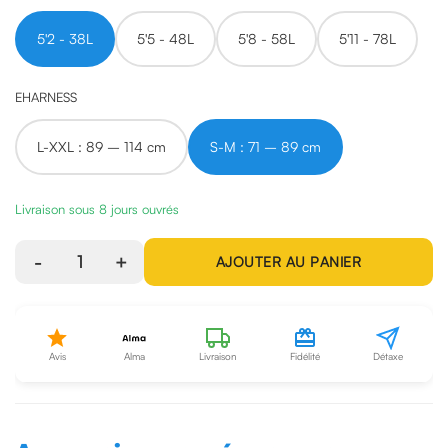
5'2 - 38L
5'5 - 48L
5'8 - 58L
5'11 - 78L
EHARNESS
L-XXL : 89 – 114 cm
S-M : 71 – 89 cm
Livraison sous 8 jours ouvrés
-
1
+
AJOUTER AU PANIER
Avis
Alma
Livraison
Fidélité
Détaxe