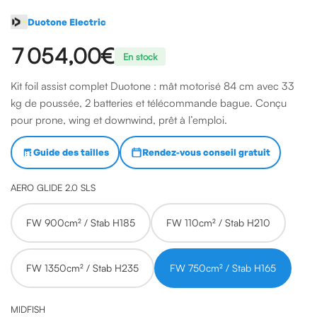
Duotone Electric
7 054,00 €
En stock
Kit foil assist complet Duotone : mât motorisé 84 cm avec 33
kg de poussée, 2 batteries et télécommande bague. Conçu
pour prone, wing et downwind, prêt à l’emploi.
Guide des tailles
Rendez-vous conseil gratuit
AERO GLIDE 2.0 SLS
FW 900cm² / Stab H185
FW 110cm² / Stab H210
FW 1350cm² / Stab H235
FW 750cm² / Stab H165
MIDFISH