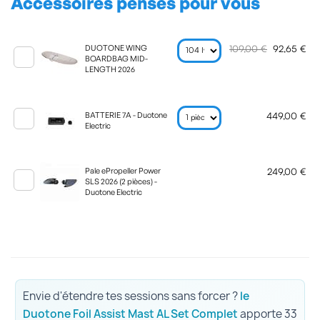
Accessoires pensés pour vous
109,00 €
92,65 €
DUOTONE WING
BOARDBAG MID-
LENGTH 2026
449,00 €
BATTERIE 7A - Duotone
Electric
249,00 €
Pale ePropeller Power
SLS 2026 (2 pièces) -
Duotone Electric
Envie d'étendre tes sessions sans forcer ?
le
Duotone Foil Assist Mast AL Set Complet
apporte 33