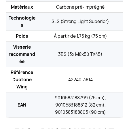
Matériaux
Carbone pré-imprégné
Technologie
SLS (Strong Light Superior)
s
Poids
À partir de 1,75 kg (75 cm)
Visserie
recommand
3BS (3x M8x50 TX45)
ée
Référence
Duotone
42240-3814
Wing
9010583188799 (75 cm),
EAN
9010583188812 (82 cm),
9010583188805 (90 cm)