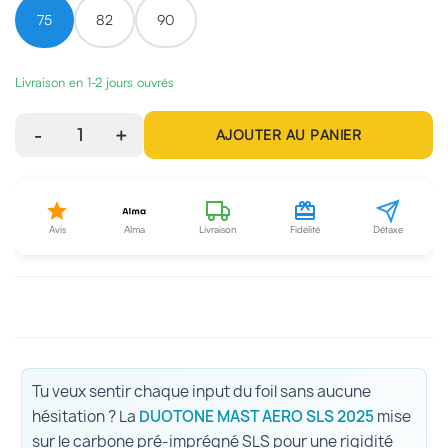
75
82
90
Livraison en 1-2 jours ouvrés
-
1
+
AJOUTER AU PANIER
Avis
Alma
Livraison
Fidélité
Détaxe
Tu veux sentir chaque input du foil sans aucune
hésitation ? La
DUOTONE MAST AERO SLS 2025
mise
sur le carbone pré-imprégné SLS pour une rigidité