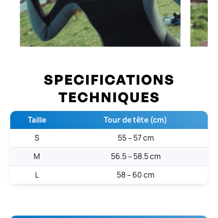
SPECIFICATIONS
TECHNIQUES
Taille
Tour de tête (cm)
S
55 – 57 cm
M
56.5 – 58.5 cm
L
58 – 60 cm