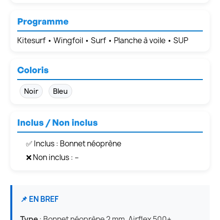
Programme
Kitesurf • Wingfoil • Surf • Planche à voile • SUP
Coloris
Noir
Bleu
Inclus / Non inclus
✅ Inclus : Bonnet néoprène
❌ Non inclus : –
📌 EN BREF
Type
: Bonnet néoprène 2 mm, Airflex 500+