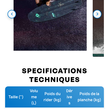
SPECIFICATIONS
TECHNIQUES
Volu
Dér
Poids du
Poids de la
Taille (")
me
ive
rider (kg)
planche (kg)
(L)
s