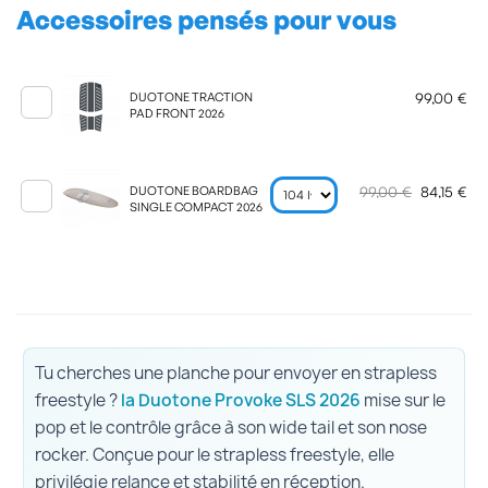
Accessoires pensés pour vous
99,00 €
DUOTONE TRACTION
PAD FRONT 2026
99,00 €
84,15 €
DUOTONE BOARDBAG
SINGLE COMPACT 2026
Tu cherches une planche pour envoyer en strapless
freestyle ?
la Duotone Provoke SLS 2026
mise sur le
pop et le contrôle grâce à son wide tail et son nose
rocker. Conçue pour le strapless freestyle, elle
privilégie relance et stabilité en réception.