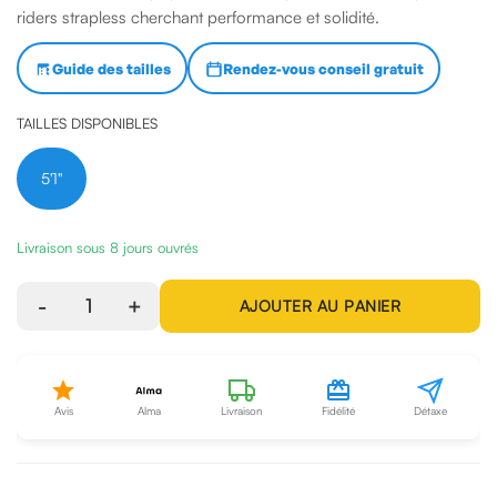
riders strapless cherchant performance et solidité.
Guide des tailles
Rendez-vous conseil gratuit
TAILLES DISPONIBLES
5'1"
Livraison sous 8 jours ouvrés
-
1
+
AJOUTER AU PANIER
Avis
Alma
Livraison
Fidélité
Détaxe