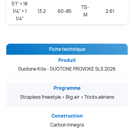
5'1" × 18
TS-
1/4" × 1
13.2
60–85
2.61
M
1/4"
Fiche technique
Produit
Duotone Kite - DUOTONE PROVOKE SLS 2026
Programme
Strapless freestyle • Big air • Tricks aériens
Construction
Carbon Innegra