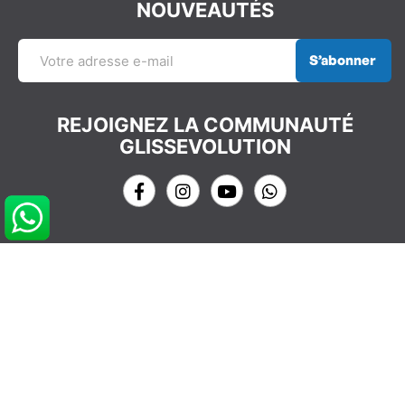
NOUVEAUTÉS
S’abonner
REJOIGNEZ LA COMMUNAUTÉ
GLISSEVOLUTION
NOS COORDONNÉES
info@glissevolution.com
2c Avenue du Gulf Stream,
44380 Pornichet, France
09 62 64 74 77