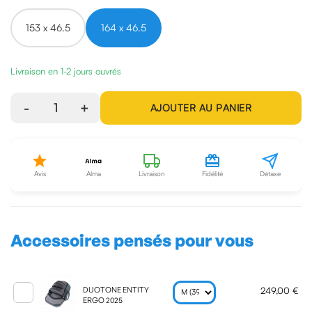
153 x 46.5
164 x 46.5
Livraison en 1-2 jours ouvrés
-
1
+
AJOUTER AU PANIER
Avis
Alma
Livraison
Fidélité
Détaxe
Accessoires pensés pour vous
249,00 €
DUOTONE ENTITY
ERGO 2025