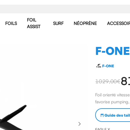
FOIL
FOILS
SURF
NÉOPRÈNE
ACCESSOI
ASSIST
F-ONE
F-ONE
8
1029,00 €
Foil orienté vites
favorise pumping, 
Guide des tai
EAGLE X