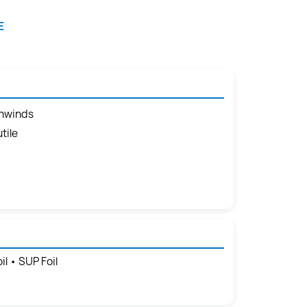
E
wnwinds
tile
l • SUP Foil