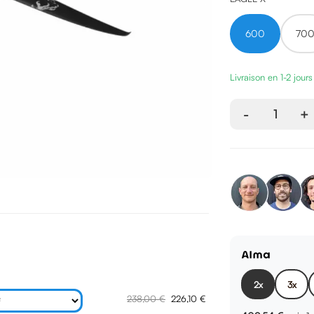
600
70
Livraison en 1-2 jour
-
1
+
2x
3x
238,00 €
226,10 €