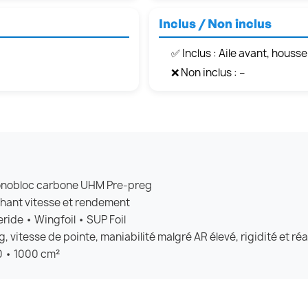
Inclus / Non inclus
✅ Inclus : Aile avant, housse
❌ Non inclus : –
 monobloc carbone UHM Pre-preg
hant vitesse et rendement
ride • Wingfoil • SUP Foil
, vitesse de pointe, maniabilité malgré AR élevé, rigidité et réa
0 • 1000 cm²