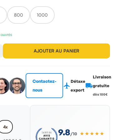
0
800
1000
s ouvrés
AJOUTER AU PANIER
Livraison
Contactez-
Détaxe
flight
local_shipping
gratuite
nous
export
dès 100€
4x
9.8
★★★★★
/10