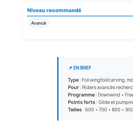
Niveau recommandé
Avancé
📌 EN BREF
Type
: Foil wingfoil/carving,
Pour
: Riders avancés recherc
Programme
: Downwind • Free
Points forts
: Glide et pumping
Tailles
: 600 • 700 • 800 • 90