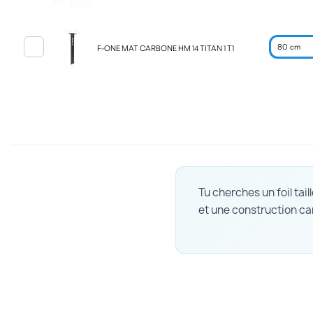
F-ONE MAT CARBONE HM 14 TITAN 1 T1
Tu cherches un foil taill
et une construction c