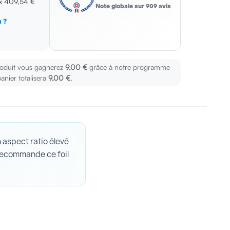
 x
409,54 €
Note globale sur 909 avis
 ?
s
roduit vous gagnerez
9,00 €
grâce à notre programme
panier totalisera
9,00 €
.
 aspect ratio élevé
recommande ce foil