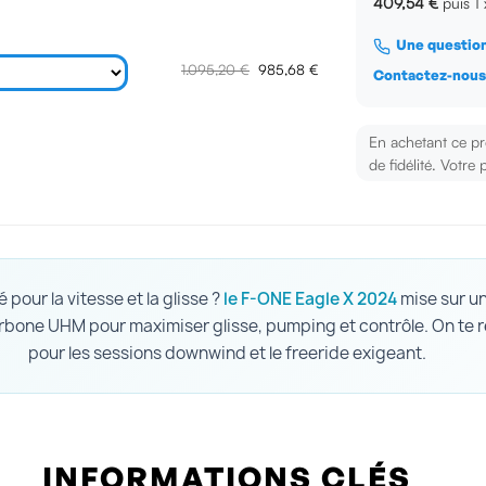
409,54 €
puis 1
Une question
1.095,20 €
985,68 €
Contactez-nou
En achetant ce p
de fidélité. Votre 
é pour la vitesse et la glisse ?
le F-ONE Eagle X 2024
mise sur un
arbone UHM pour maximiser glisse, pumping et contrôle. On te 
pour les sessions downwind et le freeride exigeant.
INFORMATIONS CLÉS