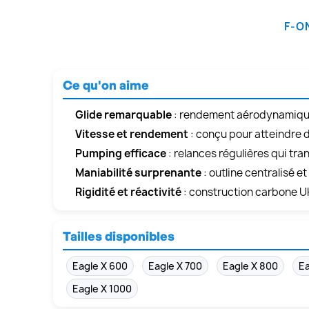
F-O
Ce qu'on aime
Glide remarquable
: rendement aérodynamique 
Vitesse et rendement
: conçu pour atteindre d
Pumping efficace
: relances régulières qui tran
Maniabilité surprenante
: outline centralisé e
Rigidité et réactivité
: construction carbone U
Tailles disponibles
Eagle X 600
Eagle X 700
Eagle X 800
Ea
Eagle X 1000