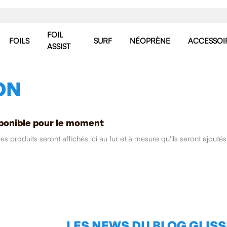
FOIL
FOILS
SURF
NÉOPRÈNE
ACCESSOI
ASSIST
ON
ponible pour le moment
res produits seront affichés ici au fur et à mesure qu'ils seront ajoutés
LES NEWS DU BLOG GLIS