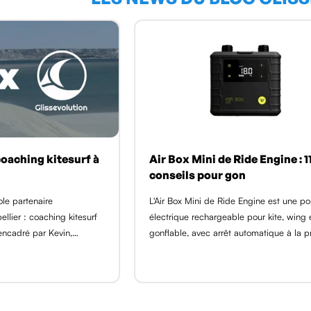
oaching kitesurf à
Air Box Mini de Ride Engine : 1
conseils pour gon
ole partenaire
L'Air Box Mini de Ride Engine est une 
ellier : coaching kitesurf
électrique rechargeable pour kite, wing
encadré par Kevin,
gonflable, avec arrêt automatique à la p
 et IKO, plus de 200
voulue et fonction dégonflage. Ce guide
s individuelles dès 50 €,
11 conseils du shop GlissEvolution pour g
ots du go [...]
plus vite, [...]