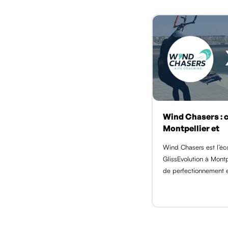
Wind Chasers : c
Montpellier et
Wind Chasers est l’éc
GlissEvolution à Montp
de perfectionnement 
moniteur BPJEPS GADA
élèves formés. Session
duo à 160 €, sur les sp