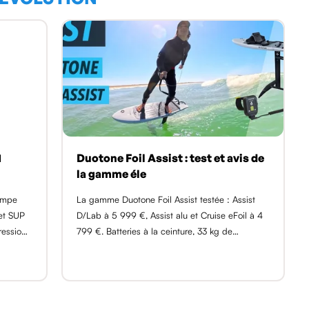
1
Duotone Foil Assist : test et avis de
la gamme éle
pompe
La gamme Duotone Foil Assist testée : Assist
 et SUP
D/Lab à 5 999 €, Assist alu et Cruise eFoil à 4
ression
799 €. Batteries à la ceinture, 33 kg de
 réunit
poussée.
onfler