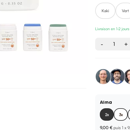
Kaki
Vert
Livraison en 1-2 jour
-
1
+
2x
3x
9,00 €
puis 1 x
9