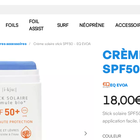
FOIL
FOILS
SURF
NÉOPRÈNE
ACCESSOI
ASSIST
res accessoires
Crème solaire stick SPF50 - EQ EVOA
CRÈME
SPF50
EQ EVOA
18,00
Stick solaire SPF5
application facile.
COULEUR