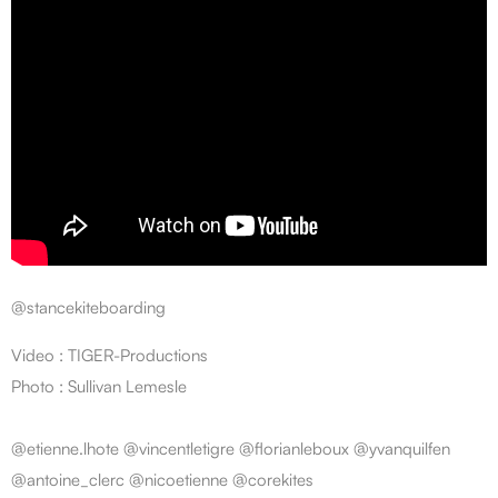
@stancekiteboarding
Video : TIGER-Productions
Photo : Sullivan Lemesle
@etienne.lhote @vincentletigre @florianleboux @yvanquilfen
@antoine_clerc @nicoetienne @corekites