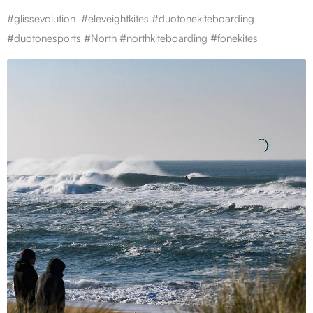
#glissevolution #eleveightkites #duotonekiteboarding
#duotonesports #North #northkiteboarding #fonekites