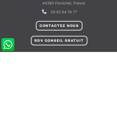
44380 Pornichet, France
09 62 64 74 77
CONTACTEZ NOUS
RDV CONSEIL GRATUIT
POUR VOUS AIDER
Informations sur Livraison & Paiement
Informations Légales & Données Personnelles
Gérer les Préférences de Cookies
Conditions Générales de Vente
FAQ - Questions fréquentes