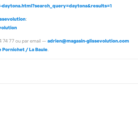
il-daytona.html?search_query=daytona&results=1
issevolution
:
olution
64 74 77 ou par email –
adrien@magasin-glissevolution.com
 Pornichet / La Baule
.