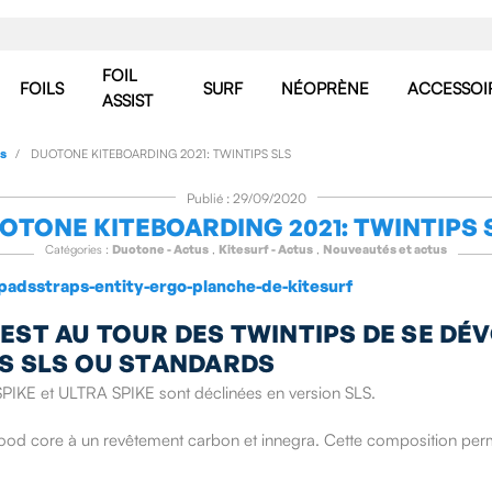
FOIL
FOILS
SURF
NÉOPRÈNE
ACCESSOI
ASSIST
us
DUOTONE KITEBOARDING 2021: TWINTIPS SLS
Publié : 29/09/2020
OTONE KITEBOARDING 2021: TWINTIPS 
Catégories :
Duotone - Actus
,
Kitesurf - Actus
,
Nouveautés et actus
EST AU TOUR DES TWINTIPS DE SE DÉV
S SLS OU STANDARDS
SPIKE et ULTRA SPIKE sont déclinées en version SLS.
d core à un revêtement carbon et innegra. Cette composition permet