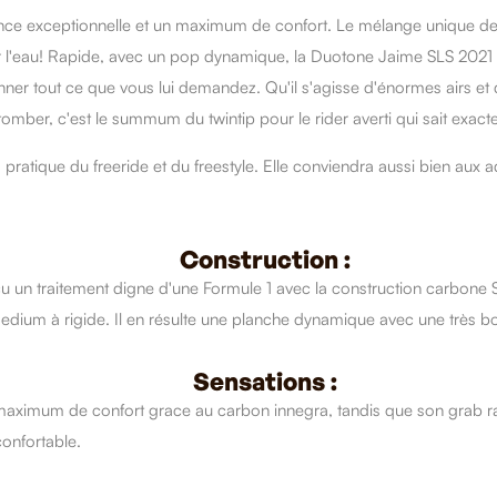
ce exceptionnelle et un maximum de confort. Le mélange unique de 
sur l'eau! Rapide, avec un pop dynamique, la
Duotone
Jaime
SLS 2021 e
nner tout ce que vous lui demandez. Qu'il s'agisse d'énormes airs 
mber, c'est le summum du twintip pour le rider averti qui sait exacte
 pratique du freeride et du
freestyle
. Elle conviendra aussi bien aux a
Construction :
çu un traitement digne d'une Formule 1 avec la construction carbone 
medium à rigide. Il en résulte une
planche
dynamique avec une très bon
Sensations :
ximum de confort grace au carbon innegra, tandis que son grab rail u
onfortable.