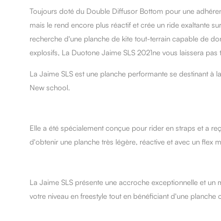
Toujours doté du Double Diffusor Bottom pour une adhéren
mais le rend encore plus réactif et crée un ride exaltante 
recherche d'une
planche
de
kite
tout-terrain capable de do
explosifs, La
Duotone
Jaime
SLS 2021ne vous laissera pas to
La
Jaime
SLS est une
planche
performante se destinant à la
New school.
Elle a été spécialement conçue pour rider en
straps
et a re
d'obtenir une
planche
très légère, réactive et avec un flex 
La
Jaime
SLS présente une accroche exceptionnelle et un ma
votre niveau en
freestyle
tout en bénéficiant d'une
planche
c