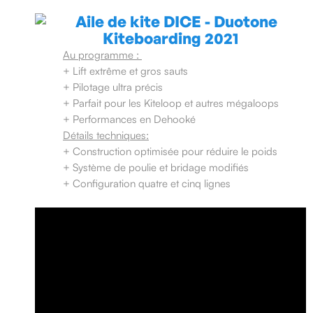
Au programme :
+ Lift extrême et gros sauts
+ Pilotage ultra précis
+ Parfait pour les Kiteloop et autres mégaloops
+ Performances en Dehooké
Détails techniques:
+ Construction optimisée pour réduire le poids
+ Système de poulie et bridage modifiés
+ Configuration quatre et cinq lignes