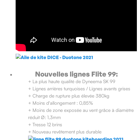
Nouvelles lignes Flite 99:
+ La plus haute qualité de Dyneema SK 99
+ Lignes arrières turquoises / Lignes avants grises
+ Charge de rupture plus élevée 380kg
+ Moins d'allongement : 0,85%
+ Moins de zone exposée au vent grâce à diamètre
réduit Ø: 1,3mm
+ Tresse 12 brins
+ Nouveau revêtement plus durable