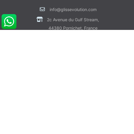
info@glissevolution.com
2c Avenue du Gulf Stream,
44380 Pornichet, France
09 62 64 74 77
CONTACTEZ NOUS
RDV CONSEIL GRATUIT
POUR VOUS AIDER
Informations sur Livraison & Paiement
Informations Légales & Données Personnelles
Gérer les Préférences de Cookies