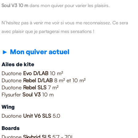
Soul V3 10 m
dans mon quiver pour varier les plaisirs.
N’hésitez pas à venir me voir si vous me reconnaissez. Ce sera
avec plaisir que je partagerai mes sensations !
► Mon quiver actuel
Ailes de kite
Duotone
Evo D/LAB
10 m²
Duotone
Rebel D/LAB
8 m² et 10 m²
Duotone
Rebel SLS
7 m²
Flysurfer
Soul V3
10 m
Wing
Duotone
Unit V6 SLS
5.0
Boards
Duotone
Skybrid SLS
5’7 - 70L