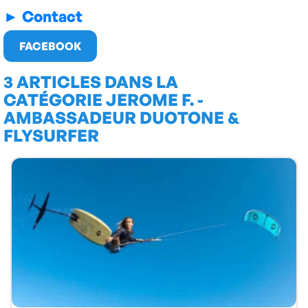
► Contact
FACEBOOK
3 ARTICLES DANS LA
CATÉGORIE JEROME F. -
AMBASSADEUR DUOTONE &
FLYSURFER