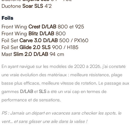
Duotone
Soar SLS
4’2
Foils
Front Wing
Crest D/LAB
800 et 925
Front Wing
Blitz D/LAB
800
Foil Set
Carve 3.0 D/LAB
500 / PX160
Foil Set
Glide 2.0 SLS
900 / H185
Mast
Slim 2.0 D/LAB
94 cm
En ayant navigué sur les modèles de 2020 à 2026, j’ai constaté
une vraie évolution des matériaux : meilleure résistance, plage
basse plus efficace, meilleure vitesse de rotation. Le passage aux
gammes
D/LAB
et
SLS
a été un vrai cap en termes de
performance et de sensations.
PS : Jamais un départ en vacances sans checker les spots, le
vent… et sans glisser une aile dans la valise !