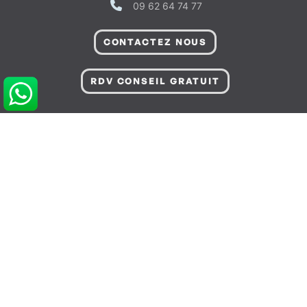
09 62 64 74 77
CONTACTEZ NOUS
RDV CONSEIL GRATUIT
POUR VOUS AIDER
Informations sur Livraison & Paiement
Informations Légales & Données Personnelles
Gérer les Préférences de Cookies
Conditions Générales de Vente
FAQ - Questions fréquentes