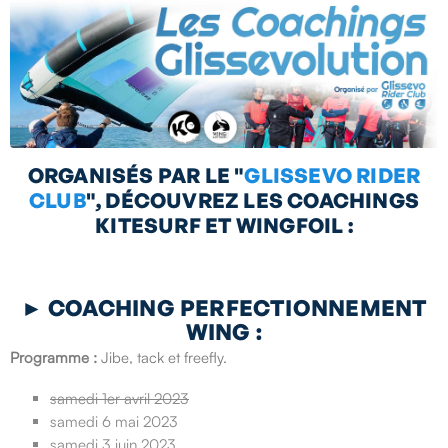
ORGANISÉS PAR LE "
GLISSEVO RIDER
CLUB
", DÉCOUVREZ LES COACHINGS
KITESURF ET WINGFOIL :
►
COACHING PERFECTIONNEMENT
WING :
Programme :
Jibe, tack et freefly.
samedi 1er avril 2023
samedi 6 mai 2023
samedi 3 juin 2023