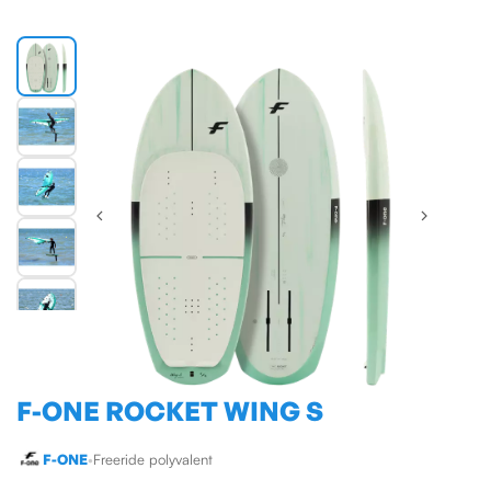
F-ONE ROCKET WING S
F-ONE
•
Freeride polyvalent