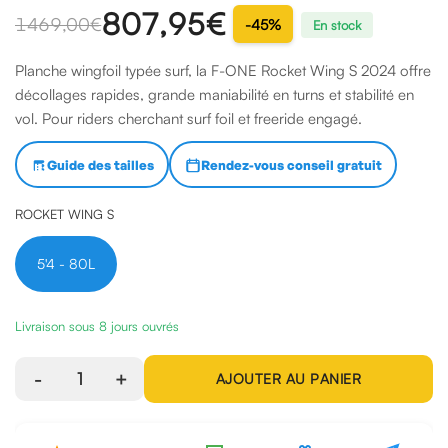
807,95 €
1469,00 €
-45%
En stock
Planche wingfoil typée surf, la F-ONE Rocket Wing S 2024 offre
décollages rapides, grande maniabilité en turns et stabilité en
vol. Pour riders cherchant surf foil et freeride engagé.
Guide des tailles
Rendez-vous conseil gratuit
ROCKET WING S
5'4 - 80L
Livraison sous 8 jours ouvrés
-
1
+
AJOUTER AU PANIER