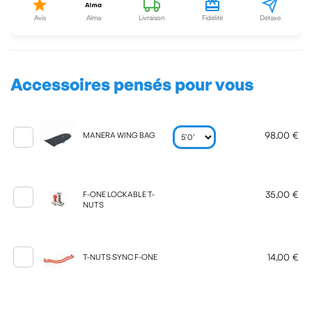
Avis
Alma
Livraison
Fidélité
Détaxe
Accessoires pensés pour vous
98,00 €
MANERA WING BAG
35,00 €
F-ONE LOCKABLE T-
NUTS
14,00 €
T-NUTS SYNC F-ONE