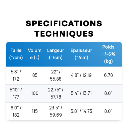
SPECIFICATIONS
TECHNIQUES
Poids
Taille
Volum
Largeur
Epaisseur
+/-6%
("/cm)
e (L)
("/cm)
("/cm)
(kg)
5'8" /
22" /
85
4.8" / 12.19
6.78
172
55.88
5'10" /
22.75" /
100
5.4" / 13.71
8.01
177
57.78
6'0" /
23.5" /
115
5.8" / 14.73
8.01
182
59.69