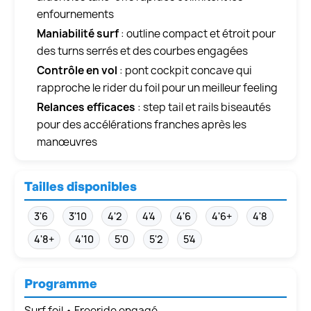
enfournements
Maniabilité surf
: outline compact et étroit pour
des turns serrés et des courbes engagées
Contrôle en vol
: pont cockpit concave qui
rapproche le rider du foil pour un meilleur feeling
Relances efficaces
: step tail et rails biseautés
pour des accélérations franches après les
manœuvres
Tailles disponibles
3'6
3'10
4'2
4'4
4'6
4'6+
4'8
4'8+
4'10
5'0
5'2
5'4
Programme
Surf foil • Freeride engagé