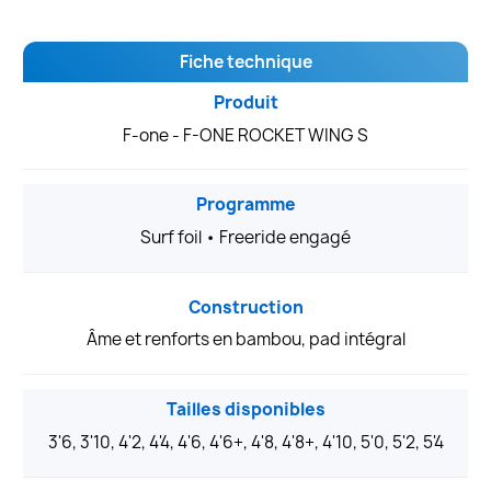
Fiche technique
Produit
F-one - F-ONE ROCKET WING S
Programme
Surf foil • Freeride engagé
Construction
Âme et renforts en bambou, pad intégral
Tailles disponibles
3'6, 3'10, 4'2, 4'4, 4'6, 4'6+, 4'8, 4'8+, 4'10, 5'0, 5'2, 5'4