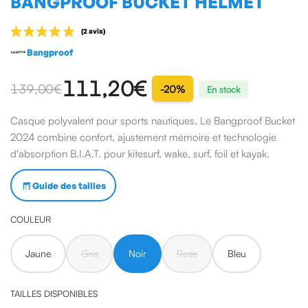
BANGPROOF BUCKET HELMET
Bangproof
111,20€
139,00 €
-20%
En stock
Casque polyvalent pour sports nautiques. Le Bangproof Bucket
2024 combine confort, ajustement mémoire et technologie
d'absorption B.I.A.T. pour kitesurf, wake, surf, foil et kayak.
Guide des tailles
(2 avis)
COULEUR
Jaune
Gris
Noir
Rose
Bleu
TAILLES DISPONIBLES