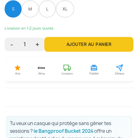
S
M
L
XL
Livraison en 1-2 jours ouvrés
-
1
+
AJOUTER AU PANIER
Avis
Alma
Livraison
Fidélité
Détaxe
Tu veux un casque qui protège sans gêner tes
sessions ?
le Bangproof Bucket 2024
offre un