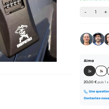
-
1
+
2x
3x
20,00 €
puis 1 
Une question
Contactez-nou