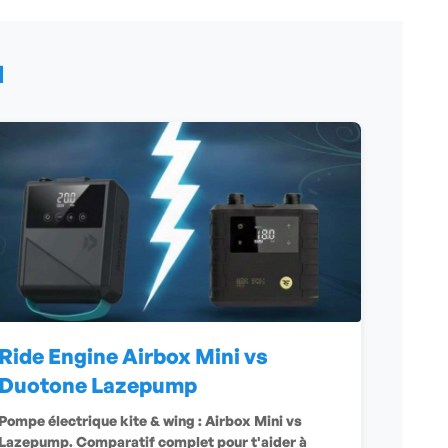
N
Ride Engine Airbox Mini vs
Duotone Lazepump
Pompe électrique kite & wing : Airbox Mini vs
Lazepump. Comparatif complet pour t'aider à