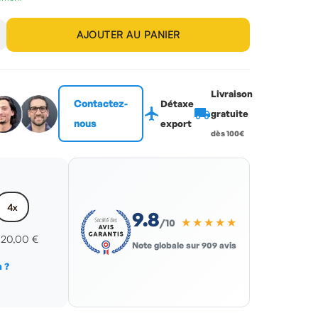
AJOUTER AU PANIER
Livraison
Contactez-
Détaxe
flight
local_shipping
gratuite
nous
export
dès 100€
4x
9.8
★★★★★
/10
x
20,00 €
Note globale sur 909 avis
 ?
s