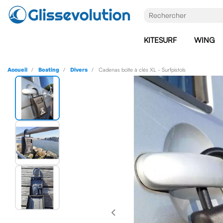
KITESURF
WING
Accueil
Boating
Divers
Cadenas boîte à clés XL - Surfpistols