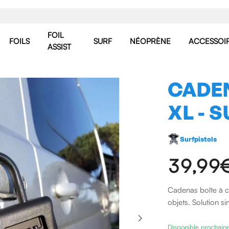
FOIL
FOILS
SURF
NÉOPRÈNE
ACCESSOI
ASSIST
CADEN
XL - 
Surfpistols
39,99
Cadenas boîte à cl
objets. Solution s
Disponible prochai