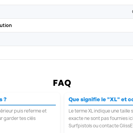
ution
FAQ
s ?
Que signifie le "XL" et 
ntérieur puis referme et
Le terme XL indique une taille 
ur garder tes clés
exacte ne sont pas fournies i
Surfpistols ou contacte GlissE