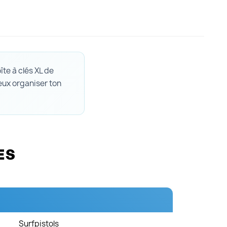
te à clés XL de
veux organiser ton
ES
Surfpistols