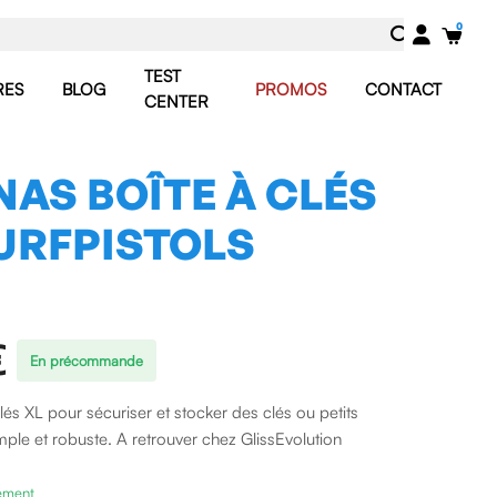
TEST
RES
BLOG
PROMOS
CONTACT
CENTER
AS BOÎTE À CLÉS
SURFPISTOLS
€
En précommande
és XL pour sécuriser et stocker des clés ou petits
imple et robuste. A retrouver chez GlissEvolution
nement