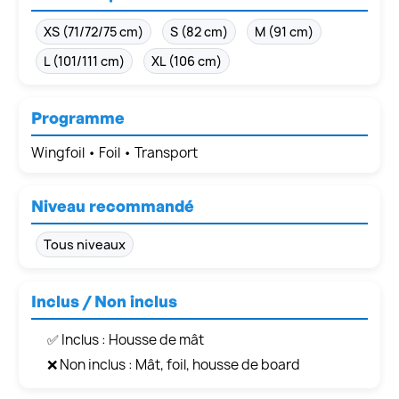
XS (71/72/75 cm)
S (82 cm)
M (91 cm)
L (101/111 cm)
XL (106 cm)
Programme
Wingfoil • Foil • Transport
Niveau recommandé
Tous niveaux
Inclus / Non inclus
✅ Inclus : Housse de mât
❌ Non inclus : Mât, foil, housse de board