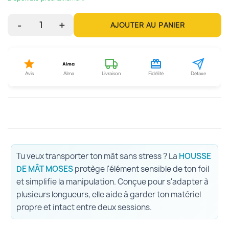
-
1
+
AJOUTER AU PANIER
Avis
Alma
Livraison
Fidélité
Détaxe
Tu veux transporter ton mât sans stress ? La
HOUSSE
DE MÂT MOSES
protège l'élément sensible de ton foil
et simplifie la manipulation. Conçue pour s'adapter à
plusieurs longueurs, elle aide à garder ton matériel
propre et intact entre deux sessions.