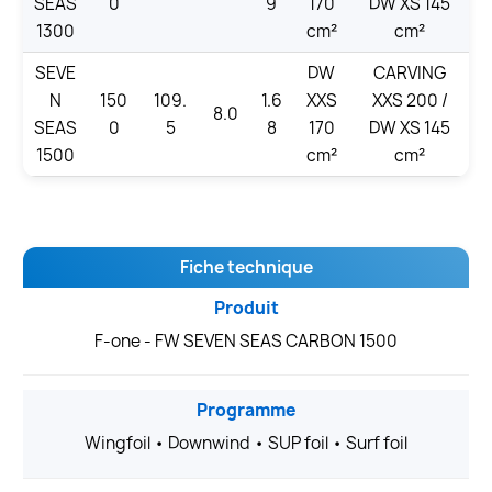
SEAS
0
9
170
DW XS 145
1300
cm²
cm²
SEVE
DW
CARVING
N
150
109.
1.6
XXS
XXS 200 /
8.0
SEAS
0
5
8
170
DW XS 145
1500
cm²
cm²
Fiche technique
Produit
F-one - FW SEVEN SEAS CARBON 1500
Programme
Wingfoil • Downwind • SUP foil • Surf foil