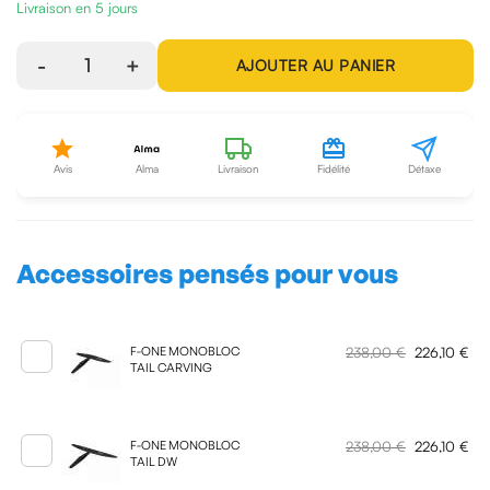
Livraison en 5 jours
-
1
+
AJOUTER AU PANIER
Avis
Alma
Livraison
Fidélité
Détaxe
Accessoires pensés pour vous
238,00 €
226,10 €
F-ONE MONOBLOC
TAIL CARVING
238,00 €
226,10 €
F-ONE MONOBLOC
TAIL DW