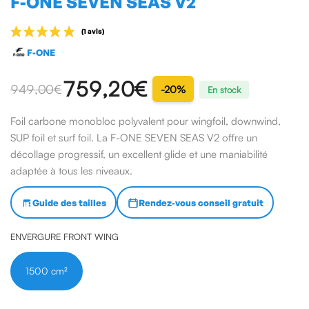
F-ONE SEVEN SEAS V2
F-ONE
759,20 €
949,00 €
-20%
En stock
Foil carbone monobloc polyvalent pour wingfoil, downwind,
SUP foil et surf foil. La F-ONE SEVEN SEAS V2 offre un
décollage progressif, un excellent glide et une maniabilité
adaptée à tous les niveaux.
(1 avis)
Guide des tailles
Rendez-vous conseil gratuit
ENVERGURE FRONT WING
1500 cm²