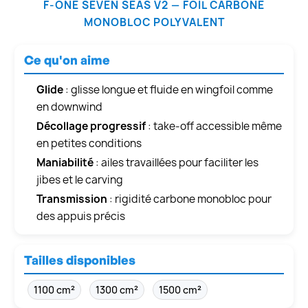
F-ONE SEVEN SEAS V2 — FOIL CARBONE
MONOBLOC POLYVALENT
Ce qu'on aime
Glide
: glisse longue et fluide en wingfoil comme
en downwind
Décollage progressif
: take-off accessible même
en petites conditions
Maniabilité
: ailes travaillées pour faciliter les
jibes et le carving
Transmission
: rigidité carbone monobloc pour
des appuis précis
Tailles disponibles
1100 cm²
1300 cm²
1500 cm²