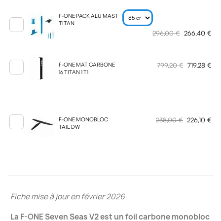
F-ONE PACK ALU MAST
TITAN
296,00 €
266,40 €
799,20 €
719,28 €
F-ONE MAT CARBONE
16 TITAN 1 T1
238,00 €
226,10 €
F-ONE MONOBLOC
TAIL DW
Fiche mise à jour en février 2026
La F-ONE Seven Seas V2 est un foil carbone monobloc