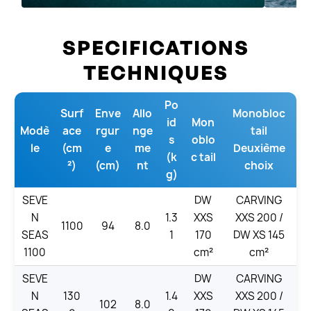
SPECIFICATIONS
TECHNIQUES
Po
Surf
Enve
Allo
Monobloc
id
Mon
Modè
ace
rgur
nge
tail
s
oblo
le
(cm
e
me
Deuxième
(k
c tail
²)
(cm)
nt
choix
g)
SEVE
DW
CARVING
N
1.3
XXS
XXS 200 /
1100
94
8.0
SEAS
1
170
DW XS 145
1100
cm²
cm²
SEVE
DW
CARVING
N
130
1.4
XXS
XXS 200 /
102
8.0