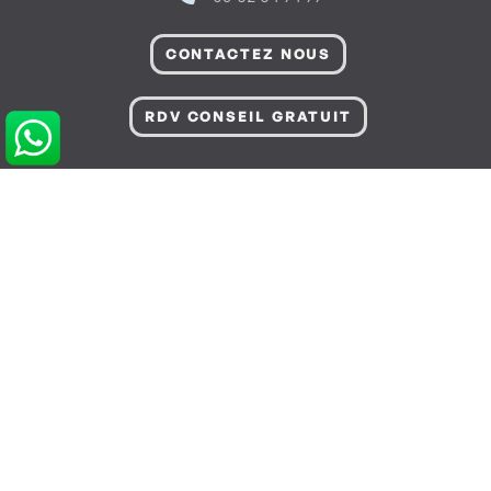
CONTACTEZ NOUS
RDV CONSEIL GRATUIT
POUR VOUS AIDER
Informations sur Livraison & Paiement
Informations Légales & Données Personnelles
Gérer les Préférences de Cookies
Conditions Générales de Vente
FAQ - Questions fréquentes
© 2005-2026 Magasin Glissevolution