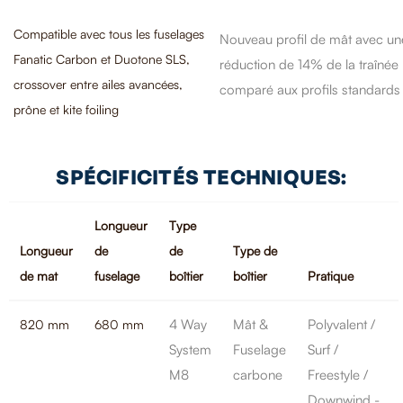
Compatible avec tous les fuselages
Nouveau profil de mât avec un
Fanatic Carbon et Duotone SLS,
réduction de 14% de la traînée
crossover entre ailes avancées,
comparé aux profils standards
prône et kite foiling
SPÉCIFICITÉS TECHNIQUES:
Longueur
Type
Longueur
de
de
Type de
de mat
fuselage
boîtier
boîtier
Pratique
4 Way
Mât &
Polyvalent /
820 mm
680 mm
System
Fuselage
Surf /
M8
carbone
Freestyle /
Downwind -