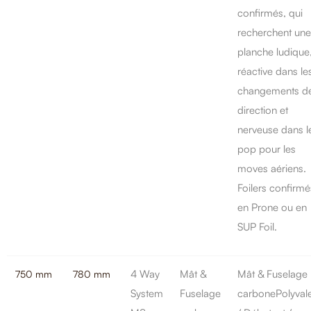
confirmés, qui
recherchent une
planche ludique
réactive dans le
changements d
direction et
nerveuse dans l
pop pour les
moves aériens.
Foilers confirmé
en Prone ou en
SUP Foil.
4 Way
Mât &
Mât & Fuselage
750 mm
780 mm
System
Fuselage
carbonePolyval