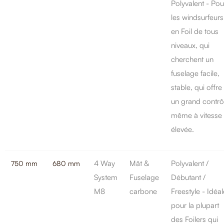
Polyvalent - Pou
les windsurfeurs
en Foil de tous
niveaux, qui
cherchent un
fuselage facile,
stable, qui offre
un grand contrô
même à vitesse
élevée.
4 Way
Mât &
Polyvalent /
750 mm
680 mm
System
Fuselage
Débutant /
M8
carbone
Freestyle - Idéal
pour la plupart
des Foilers qui