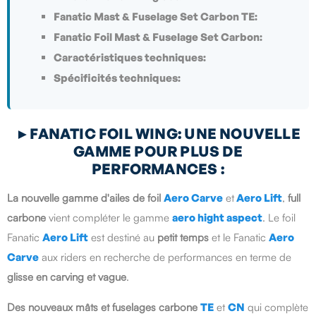
Fanatic Mast & Fuselage Set Carbon TE:
Fanatic Foil Mast & Fuselage Set Carbon:
Caractéristiques techniques:
Spécificités techniques:
►FANATIC FOIL WING: UNE NOUVELLE
GAMME POUR PLUS DE
PERFORMANCES
:
La nouvelle gamme d'ailes de foil
Aero Carve
et
Aero Lift
,
full
carbone
vient compléter le gamme
aero hight aspect
. Le foil
Fanatic
Aero Lift
est destiné au
petit temps
et le Fanatic
Aero
Carve
aux riders en recherche de performances en terme de
glisse en carving et vague
.
Des nouveaux mâts et fuselages carbone
TE
et
CN
qui complète