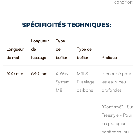
condition
SPÉCIFICITÉS TECHNIQUES:
Longueur
Type
Longueur
de
de
Type de
de mat
fuselage
boîtier
boîtier
Pratique
4 Way
Mât &
Préconisé pour
600 mm
680 mm
System
Fuselage
les eaux peu
M8
carbone
profondes
"Confirmé" - Sur
Freestyle - Pour
les pratiquants
confirmés, qui