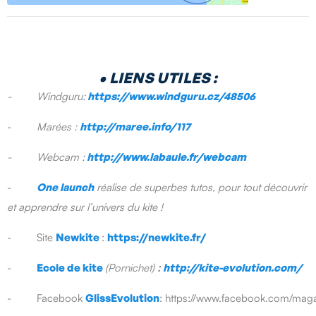
•
LIENS UTILES :
- Windguru:
https://www.windguru.cz/48506
-
Marées :
http://maree.info/117
-
Webcam :
http://www.labaule.fr/webcam
-
One launch
réalise de superbes tutos, pour tout découvrir
et apprendre sur l’univers du kite !
- Site
Newkite
:
https://newkite.fr/
-
Ecole de kite
(Pornichet)
:
http://kite-evolution.com/
- Facebook
GlissEvolution
: https://www.facebook.com/magas