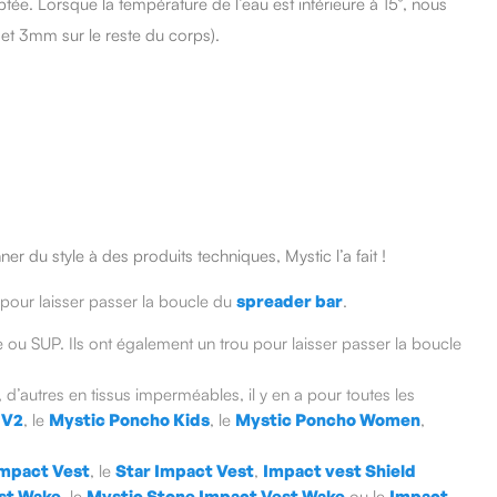
ptée. Lorsque la température de l’eau est inférieure à 15°, nous
et 3mm sur le reste du corps).
 du style à des produits techniques, Mystic l’a fait !
 pour laisser passer la boucle du
spreader bar
.
 ou SUP. Ils ont également un trou pour laisser passer la boucle
 d’autres en tissus imperméables, il y en a pour toutes les
 V2
, le
Mystic Poncho Kids
, le
Mystic Poncho Women
,
Impact Vest
, le
Star Impact Vest
,
Impact vest Shield
st Wake
, le
Mystic Stone Impact Vest Wake
ou le
Impact