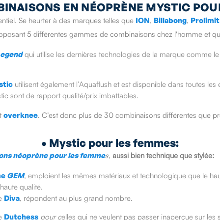
BINAISONS EN NÉOPRÈNE MYSTIC PO
tiel. Se heurter à des marques telles que
ION
,
Billabong
,
Prolimit
n proposant 5 différentes gammes de combinaisons chez l'homme et q
Legend
qui utilise les dernières technologies de la marque comme le 
stic
utilisent également l’Aquaflush et est disponible dans toutes le
tic sont de rapport qualité/prix imbattables.
t
overknee
. C’est donc plus de 30 combinaisons différentes que 
• Mystic pour les femmes:
ons néoprène pour les femme
s,
aussi bien technique que stylée
:
me
GEM
, emploient les mêmes matériaux et technologique que le hau
haute qualité.
e
Diva
, répondent au plus grand nombre.
e
Dutchess
pour c
elles qui ne veulent pas passer inaperçue sur les