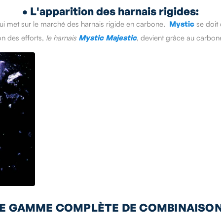
• L'apparition des harnais rigides:
i met sur le marché des harnais rigide en carbone,
Mystic
se doit
on des efforts,
le harnais
Mystic
Majestic
, devient grâce au carbon
NE GAMME COMPLÈTE DE COMBINAISO