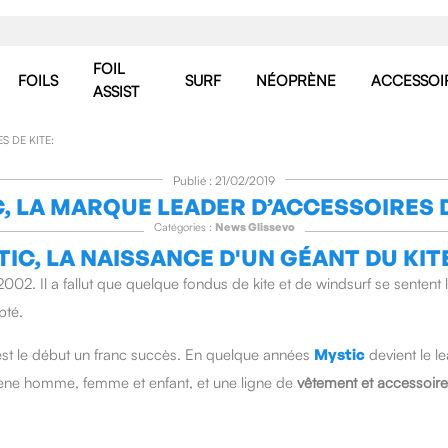
FOIL
FOILS
SURF
NÉOPRÈNE
ACCESSOI
ASSIST
S DE KITE:
Publié : 21/02/2019
, LA MARQUE LEADER D’ACCESSOIRES D
Catégories :
News Glissevo
TIC, LA NAISSANCE D'UN GÉANT DU KIT
2002. Il a fallut que quelque fondus de kite et de windsurf se sentent 
apté.
'est le début un franc succès. En quelque années
Mystic
devient le l
ène homme, femme et enfant, et une ligne de
vêtement et accessoire