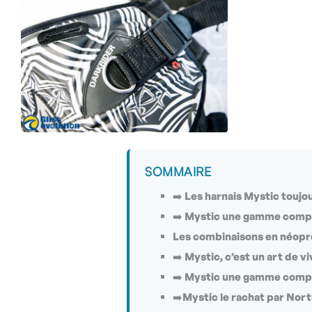
SOMMAIRE
➡️ Les harnais Mystic toujou
➡️ Mystic une gamme comp
Les combinaisons en néop
➡️ Mystic, c’est un art de vi
➡️ Mystic une gamme compl
➡️Mystic le rachat par Nor