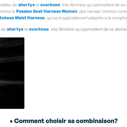
modèles de
shortys
et
overknee
. très féminins qui permettent de se
comme le
Passion Seat Harness Women
, des harnais ceinture co
tchess Waist Harness
, qui sont spécialement adaptés à la morpho
s de
shortys
et
overknee
. très féminins qui permettent de se démar
• Comment choisir sa combinaison?