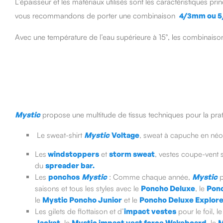
L’épaisseur et les matériaux utilisés sont les caractéristiques pr
vous recommandons de porter une combinaison
4/3mm ou 
Avec une température de l’eau supérieure à 15°, les combinais
Mystic
propose une multitude de tissus techniques pour la prati
Le sweat-shirt
Mystic
Voltage
, sweat à capuche en néop
Les
windstoppers
et
storm sweat
, vestes coupe-vent s
du
spreader bar.
Les
ponchos
Mystic
: Comme chaque année,
Mystic
p
saisons et tous les styles avec le
Poncho Deluxe
, le
Ponc
le
Mystic Poncho Junior
et le
Poncho Deluxe Explor
Les gilets de flottaison et d’
impact vestes
pour le foil, l
Jacket
, le
Mystic impact vest force Wakeboard
, le
M