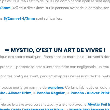
incipales. Plus l'eau est froide, plus une combinaison épaisse sera ada
5/3mm
(4/3 veut dire : 4mm sur le panneau avant de la combinaison 
ons
3/2mm et 4/3mm
sont suffisantes.
➡️
MYSTIC, C’EST UN ART DE VIVRE !
que des sports nautiques. Rares sont les marques qui arrivent à donner
rène qui possède toutefois une spécificité non négligeable, un trou
ont très pratiques avant, pendant et après une sessions de kite, wake
ropose une large gamme de
ponchos
. Certains fabriqués en coton,
ho - Allover Print
, le
Poncho Regular
, le
Poncho - Allover Print
e
.
e kite ou le wake avec ou sans zip, il y a le choix avec le
Mystic Foil 
ystic Cable Rats Impact Vest Wake
, le
Mystic Star Impact Ve