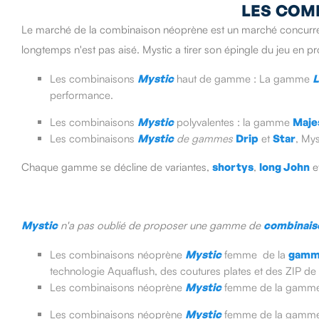
LES COM
Le marché de la combinaison néoprène est un marché concurren
longtemps n'est pas aisé. Mystic a tirer son épingle du jeu e
Les combinaisons
Mystic
haut de gamme : La gamme
performance.
Les combinaisons
Mystic
polyvalentes : la gamme
Maje
Les combinaisons
Mystic
de gammes
Drip
et
Star
, Mys
Chaque gamme se décline de variantes,
shortys
,
long John
e
Mystic
n'a pas oublié de proposer une gamme de
combinais
Les combinaisons néoprène
Mystic
femme de la
gam
technologie Aquaflush, des coutures plates et des ZIP de 
Les combinaisons néoprène
Mystic
femme de la gamm
Les combinaisons néoprène
Mystic
femme de la gamm