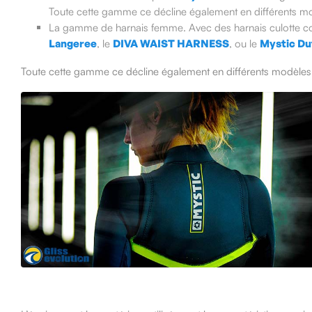
Toute cette gamme ce décline également en différents 
La gamme de harnais femme. Avec des harnais culotte 
Langeree
, le
DIVA WAIST HARNESS
, ou le
Mystic Du
Toute cette gamme ce décline également en différents modèle