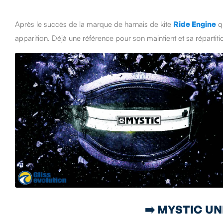
Après le succès de la marque de harnais de kite
Ride Engine
qu
apparition. Déjà une référence pour son maintient et sa répartiti
➡️ MYSTIC U