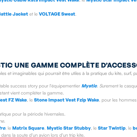
Battle Jacket
et le
VOLTAGE Sweat
.
TIC UNE GAMME COMPLÈTE D’ACCESS
 et imaginables qui pourrait être utiles à la pratique du kite, surf, 
table success story pour l'équipementier
Mystic
. S
urement le casque
sistant vient compléter la gamme.
est FZ Wake
, le
Stone Impact Vest Fzip Wake
, pour les hommes
atique pour la période hivernales.
ne
.
Pro
, le
Matrix Square
,
Mystic Star Stubby
, le
Star Twintip
, le
b
ans la soute d'un avion lors d'un trip kite.