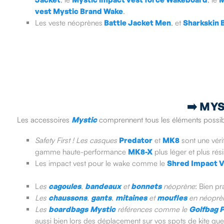
vest Mystic Brand Wake
.
Les veste néoprènes
Battle Jacket Men
, et
Sharkskin 
➡️
MYS
Les accessoires
Mystic
comprennent tous les éléments possibles
Safety First ! Les casques
Predator
et
MK8
sont une véri
gamme haute-performance
MK8-X
plus léger et plus ré
Les impact vest pour le wake comme le
Shred Impact V
L
es
cagoules
,
bandeaux
et
bonnets
néoprène
: Bien pr
Les
chaussons
,
gants
,
mitaines
et
moufles
en néoprè
Les
boardbags
Mystic
références comme le
Golfbag 
aussi bien lors des déplacement sur vos spots de kite que d