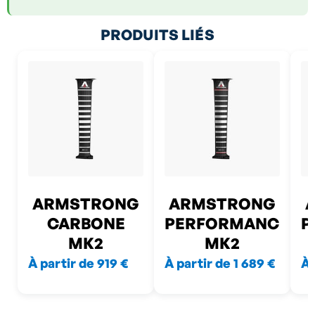
PRODUITS LIÉS
ARMSTRONG
ARMSTRONG
CARBONE
PERFORMANCE
P
MK2
MK2
À partir de 919 €
À partir de 1 689 €
À 