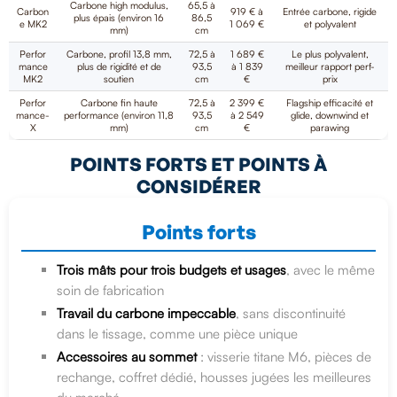
Carbone high modulus,
65,5 à
Carbon
919 € à
Entrée carbone, rigide
plus épais (environ 16
86,5
e MK2
1 069 €
et polyvalent
mm)
cm
Perfor
Carbone, profil 13,8 mm,
72,5 à
1 689 €
Le plus polyvalent,
mance
plus de rigidité et de
93,5
à 1 839
meilleur rapport perf-
MK2
soutien
cm
€
prix
Perfor
Carbone fin haute
72,5 à
2 399 €
Flagship efficacité et
mance-
performance (environ 11,8
93,5
à 2 549
glide, downwind et
X
mm)
cm
€
parawing
POINTS FORTS ET POINTS À
CONSIDÉRER
Points forts
Trois mâts pour trois budgets et usages
, avec le même
soin de fabrication
Travail du carbone impeccable
, sans discontinuité
dans le tissage, comme une pièce unique
Accessoires au sommet
: visserie titane M6, pièces de
rechange, coffret dédié, housses jugées les meilleures