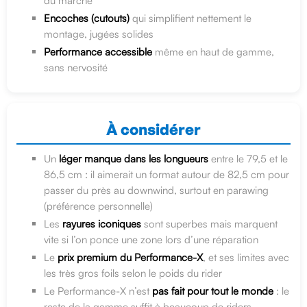
du marché
Encoches (cutouts)
qui simplifient nettement le
montage, jugées solides
Performance accessible
même en haut de gamme,
sans nervosité
À considérer
Un
léger manque dans les longueurs
entre le 79,5 et le
86,5 cm : il aimerait un format autour de 82,5 cm pour
passer du près au downwind, surtout en parawing
(préférence personnelle)
Les
rayures iconiques
sont superbes mais marquent
vite si l’on ponce une zone lors d’une réparation
Le
prix premium du Performance-X
, et ses limites avec
les très gros foils selon le poids du rider
Le Performance-X n’est
pas fait pour tout le monde
: le
reste de la gamme suffit à beaucoup de riders