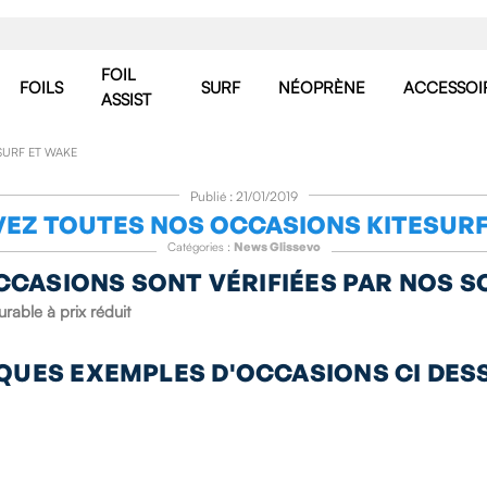
FOIL
FOILS
SURF
NÉOPRÈNE
ACCESSOI
ASSIST
SURF ET WAKE
Publié : 21/01/2019
EZ TOUTES NOS OCCASIONS KITESURF
Catégories :
News Glissevo
CCASIONS SONT VÉRIFIÉES PAR NOS S
rable à prix réduit
QUES EXEMPLES D'OCCASIONS CI DESS