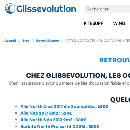
KITESURF
WING
Accueil
Blog
News Glissevo
RETROUVEZ TOUTES NOS OCCASIONS KITE
RETROUV
CHEZ GLISSEVOLUTION, LES O
C'est l'assurance d'avoir du matos de kite d'occasion fiable et du
QUEL
Aile
North Dice 2017 6m2 complète
: 650€
Aile
Neo 2017 6m2
: 520€
Aile
North Néo 2013 9m2
: 300€
Surkite
North Pro surf 6'2 2016
: 550€