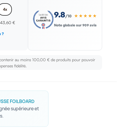
4x
9.8
★★★★★
/10
x
43,60 €
Note globale sur 909 avis
 ?
s
 contenir au moins 100,00 € de produits pour pouvoir
penses fidélité.
SSE FOILBOARD
ignée supérieure et
s.