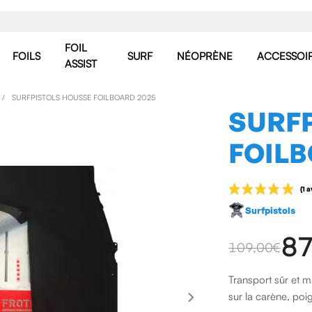
FOIL
FOILS
SURF
NÉOPRÈNE
ACCESSOI
ASSIST
SURFPISTOLS HOUSSE FOILBOARD 2025
SURF
FOILB
Surfpistols
87
109,00 €
Transport sûr et m
sur la carène, poi