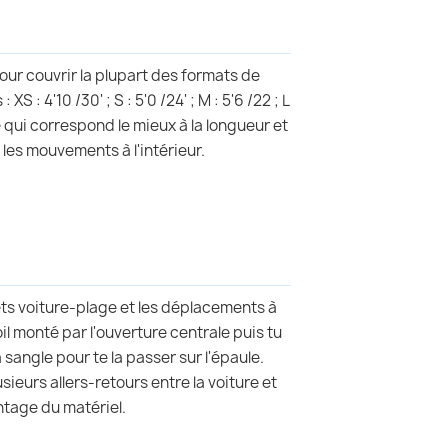
pour couvrir la plupart des formats de
 : 4'10 /30' ; S : 5'0 /24' ; M : 5'6 /22 ; L
ille qui correspond le mieux à la longueur et
 les mouvements à l'intérieur.
ets voiture-plage et les déplacements à
il monté par l'ouverture centrale puis tu
a sangle pour te la passer sur l'épaule.
sieurs allers-retours entre la voiture et
ontage du matériel.