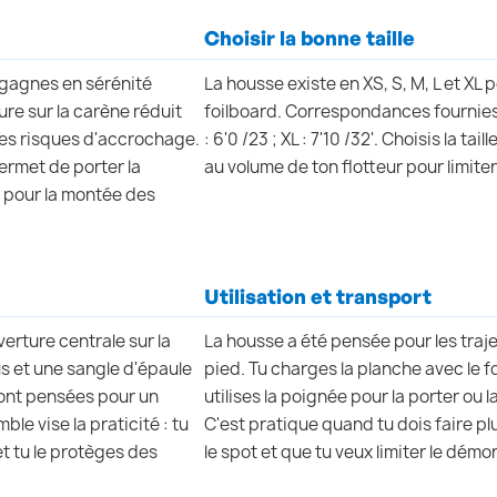
Choisir la bonne taille
agnes en sérénité
La housse existe en XS, S, M, L et XL 
re sur la carène réduit
foilboard. Correspondances fournies : XS
les risques d'accrochage.
: 6'0 /23 ; XL : 7'10 /32'. Choisis la ta
permet de porter la
au volume de ton flotteur pour limiter
s pour la montée des
Utilisation et transport
erture centrale sur la
La housse a été pensée pour les traj
s et une sangle d'épaule
pied. Tu charges la planche avec le fo
sont pensées pour un
utilises la poignée pour la porter ou l
ble vise la praticité : tu
C'est pratique quand tu dois faire plu
t tu le protèges des
le spot et que tu veux limiter le dém