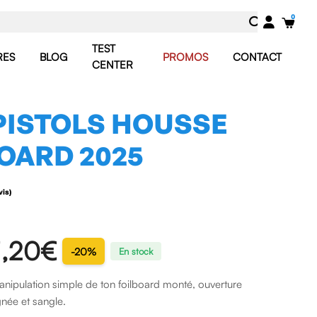
TEST
RES
BLOG
PROMOS
CONTACT
CENTER
PISTOLS HOUSSE
OARD 2025
(1 avis)
,20€
-20%
En stock
anipulation simple de ton foilboard monté, ouverture
gnée et sangle.