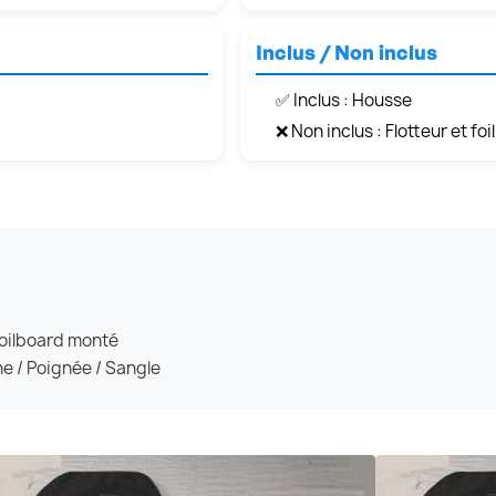
Inclus / Non inclus
✅ Inclus : Housse
❌ Non inclus : Flotteur et foil
foilboard monté
e / Poignée / Sangle