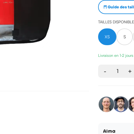
Guide des tai
TAILLES DISPONIBL
XS
S
Livraison en 1-2 jour
-
1
+