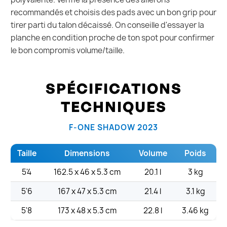
recommandés et choisis des pads avec un bon grip pour
tirer parti du talon décaissé. On conseille d'essayer la
planche en condition proche de ton spot pour confirmer
le bon compromis volume/taille.
SPÉCIFICATIONS
TECHNIQUES
F-ONE SHADOW 2023
Taille
Dimensions
Volume
Poids
5'4
162.5 x 46 x 5.3 cm
20.1 l
3 kg
5'6
167 x 47 x 5.3 cm
21.4 l
3.1 kg
5'8
173 x 48 x 5.3 cm
22.8 l
3.46 kg