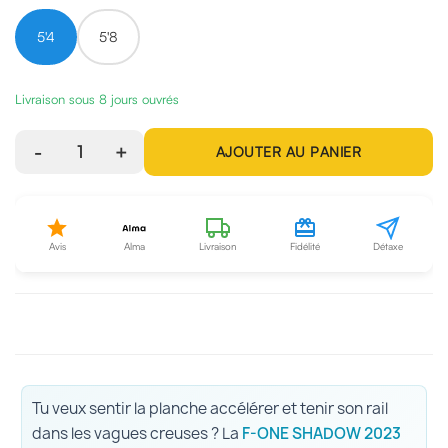
5'4
5'8
Livraison sous 8 jours ouvrés
-
1
+
AJOUTER AU PANIER
Avis
Alma
Livraison
Fidélité
Détaxe
Tu veux sentir la planche accélérer et tenir son rail
dans les vagues creuses ? La
F-ONE SHADOW 2023