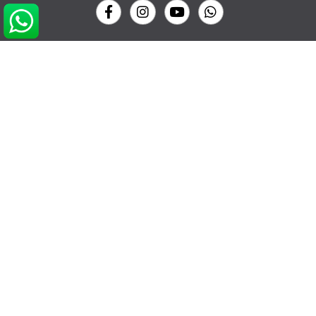
NOS COORDONNÉES
info@glissevolution.com
2c Avenue du Gulf Stream,
44380 Pornichet, France
09 62 64 74 77
CONTACTEZ NOUS
RDV CONSEIL GRATUIT
POUR VOUS AIDER