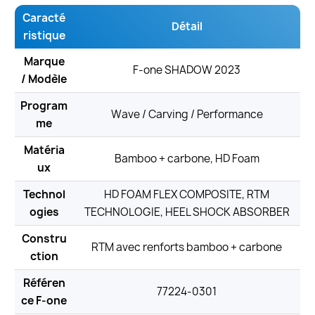
Caracté
Détail
ristique
Marque
F-one SHADOW 2023
/ Modèle
Program
Wave / Carving / Performance
me
Matéria
Bamboo + carbone, HD Foam
ux
Technol
HD FOAM FLEX COMPOSITE, RTM
ogies
TECHNOLOGIE, HEEL SHOCK ABSORBER
Constru
RTM avec renforts bamboo + carbone
ction
Référen
77224-0301
ce F-one