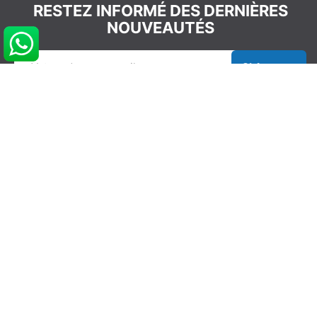
RESTEZ INFORMÉ DES DERNIÈRES
NOUVEAUTÉS
S’abonner
REJOIGNEZ LA COMMUNAUTÉ
GLISSEVOLUTION
NOS COORDONNÉES
info@glissevolution.com
2c Avenue du Gulf Stream,
44380 Pornichet, France