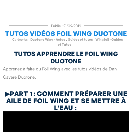
Publié : 21/09/2019
TUTOS VIDÉOS FOIL WING DUOTONE
Catégories :
Duotone Wing - Actus
,
Guides et tutos
,
Wingfoil - Guides
et Tutos
TUTOS APPRENDRE LE FOIL WING
DUOTONE
Apprenez à faire du Foil Wing avec les tutos vidéos de Dan
Gavere Duotone.
▶
PART 1 : COMMENT PRÉPARER UNE
AILE DE FOIL WING ET SE METTRE À
L'EAU :