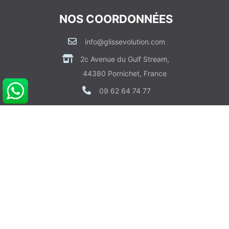
NOS COORDONNÉES
info@glissevolution.com
2c Avenue du Gulf Stream,
44380 Pornichet, France
09 62 64 74 77
CONTACTEZ NOUS
RDV CONSEIL GRATUIT
POUR VOUS AIDER
Informations sur Livraison & Paiement
Informations Légales & Données Personnelles